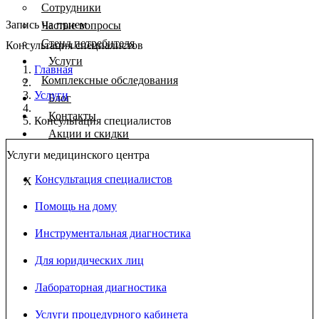
Сотрудники
Запись на прием
Частые вопросы
Стенд потребителя
Консультация специалистов
Услуги
Главная
Комплексные обследования
Услуги
Блог
Контакты
Консультация специалистов
Акции и скидки
Услуги медицинского центра
Консультация специалистов
X
Помощь на дому
Инструментальная диагностика
Для юридических лиц
Лабораторная диагностика
Услуги процедурного кабинета