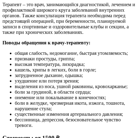
Терапевт – это врач, занимающийся диагностикой, лечением и
профилактикой широкого круга заболеваний внутренних
органов. Также консультация терапевта необходима перед
предстоящей операцией, при беременности, планируемой
записи в спортивные и оздоровительные клубы и секции, а
также при хронических заболеваниях.
Поводы обращения к врачу-терапевту:
общая слабость, недомогание, быстрая утомляемость;
признаки простуды, гриппа;
высокая температура, лихорадка;
кашель, хрипы в легких, боли в горле;
затрудненное дыхание, одышка;
ухудшение или потеря зрения;
выделения из носа, ушной раковины, кровохарканье;
боли за грудиной, в области сердца;
онемение или покалывание в конечностях;
боли в желудке, чрезмерная икота, изжога, тошнота,
нарушение стула;
существенные изменения артериального давления;
бессонница, депрессия, безосновательное чувство
тревоги.
Стоимость: от 1500 ₽