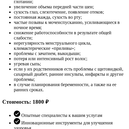
глотании;
увеличение объема передней части шеи;
сухость глаз, слезотечение, появление отеков;
постоянная жажда, сухость во рту;
частые позывы к мочеиспусканию, усиливающиеся в
ночное время;
снижение работоспособности в результате общей
слабости;
нерегулярность менструального цикла,
климактерические «приливы»;
проблемы с зачатием, выкидыши;
потеря или интенсивный рост волос;
угревая сыпь;
если у их родственников есть проблемы с щитовидкой,
сахарный диабет, ранние инсульты, инфаркты и другие
проблемы;
в случае планирования беременности, а также на ее
ранних сроках.
Стоимость: 1800 ₽
Опытные специалисты к вашим услугам
Инновационные инструменты для улучшения
здоровья