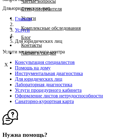
Частые вопросы
Для юридических лиц
Стенд потребителя
Услуги
Главная
Комплексные обследования
Услуги
Блог
Для юридических лиц
Контакты
Услуги медицинского центра
Акции и скидки
Консультация специалистов
X
Помощь на дому
Инструментальная диагностика
Для юридических лиц
Лабораторная диагностика
Услуги процедурного кабинета
Оформление листов нетрудоспособности
Санаторно-курортная карта
Нужна помощь?